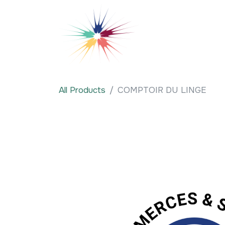
Se rendre au contenu
Qui sommes-nous
All Products
COMPTOIR DU LINGE