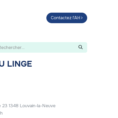
endas
Parcours d'artistes
Contactez l'AH
Guide
U LINGE
 23 1348 Louvain-la-Neuve
9h