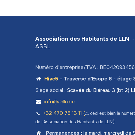
Association des Habitants de LLN
-
ASBL
Numéro d'entreprise/TVA : BE04209345
Hive5
- Traverse d'Esope 6 - étage 
Siège social :
Scavée du Biéreau 3 (bt 2) 
info@ahlln.be
+32 470 78​ 13 11 (
⚠️ ceci est bien le numér
de l'Association des Habitants de LLN!)
Permanences
:
le mardi, mercredi de 