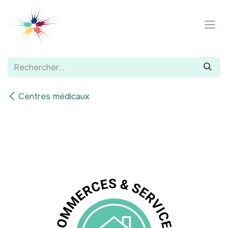
Se rendre au contenu
Centres médicaux