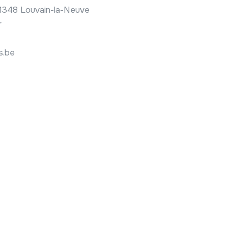
 1348 Louvain-la-Neuve
r
s.be