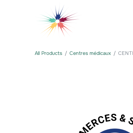
Se rendre au contenu
Qui sommes-nous
All Products
Centres médicaux
CENT