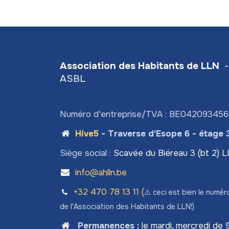
Association des Habitants de LLN
-
ASBL
Numéro d'entreprise/TVA : BE04209345
Hive5
- Traverse d'Esope 6 - étage 
Siège social :
Scavée du Biéreau 3 (bt 2) 
info@ahlln.be
+32 470 78​ 13 11 (
⚠️ ceci est bien le numér
de l'Association des Habitants de LLN!)
Permanences
:
le mardi, mercredi de 