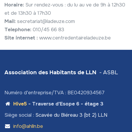
Horaire:
Sur rendez-vous : du lu au ve de 9h à 12h30
et de 13h30 à 17h30
Mail:
secretariat@ladeuze.com
Telephone:
010/45 66 83
Site internet :
www.centredentaireladeuze.be
Association des Habitants de LLN
- ASBL
Numéro d'entreprise/TVA : BE0420934567
Hive5
- Traverse d'Esope 6 - étage 3
Siège social :
Scavée du Biéreau 3 (bt 2) LLN
info@ahlln.be