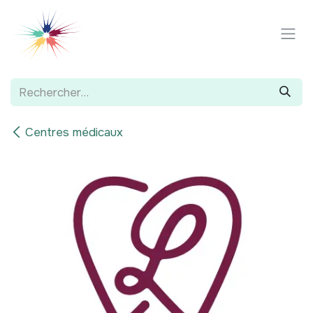
Se rendre au contenu
Centres médicaux