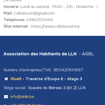
La-Neuve
Horaire:
Lundi au samedi : 11h30 - 22h ; Dimanche : /
Mail:
Cellulesush@gmail.com
Telephone:
0496/035444
Site internet :
https://www.cellulesush.be
Association des Habitants de LLN
- ASBL
Numéro d'entreprise/TVA : BE0420934567
Hive5
- Traverse d'Esope 6 - étage 3
Siège social :
Scavée du Biéreau 3 (bt 2) LLN
info@ahlln.be