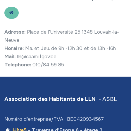
Adresse:
Place de l’Université 25 1348 Louvain-la-
Neuve
Horaire:
Ma. et Jeu. de 9h -12h 30 et de 13h -16h
Mail:
lln@caami.fgov.be
Telephone:
010/84 59 85
Association des Habitants de LLN
- ASBL
Numéro d'entreprise/TVA : BE0420934567
Hive5
- Traverse d'Esope 6 - étage 3