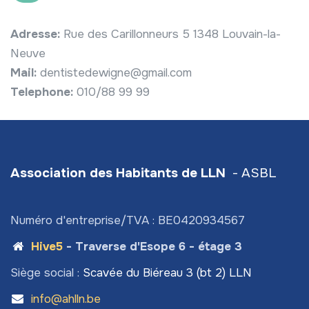
Adresse:
Rue des Carillonneurs 5 1348 Louvain-la-
Neuve
Mail:
dentistedewigne@gmail.com
Telephone:
010/88 99 99
Association des Habitants de LLN
- ASBL
Numéro d'entreprise/TVA : BE0420934567
Hive5
- Traverse d'Esope 6 - étage 3
Siège social :
Scavée du Biéreau 3 (bt 2) LLN
info@ahlln.be