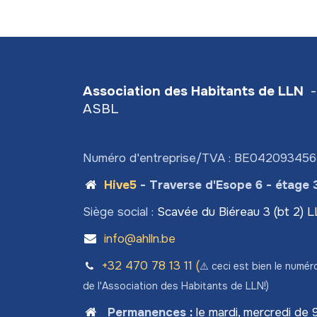
Association des Habitants de LLN
-
ASBL
Numéro d'entreprise/TVA : BE04209345
Hive5
- Traverse d'Esope 6 - étage 
Siège social :
Scavée du Biéreau 3 (bt 2) 
info@ahlln.be
+32 470 78​ 13 11 (
⚠️ ceci est bien le numér
de l'Association des Habitants de LLN!)
Permanences
:
le mardi, mercredi de 