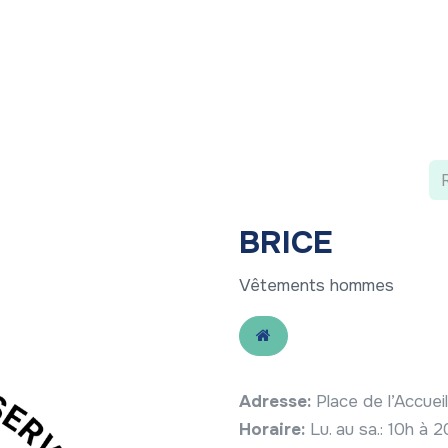
 ?
Nos communications
Vivre à LLN
A vos ag
BRICE
Vêtements hommes
Adresse:
Place de l’Accue
Horaire:
Lu. au sa.: 10h à 