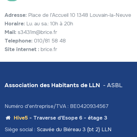
Adresse:
Place de l’Accueil 10 1348 Louvain-la-Neuve
Horaire:
Lu. au sa.: 10h à 20h
Mail:
s3431m@brice.fr
Telephone:
010/81 58 48
Site internet :
brice.fr
Association des Habitants de LLN
- ASBL
Numéro d'entreprise/TVA : BE0420934567
Hive5
- Traverse d'Esope 6 - étage 3
Siège social :
Scavée du Biéreau 3 (bt 2) LLN