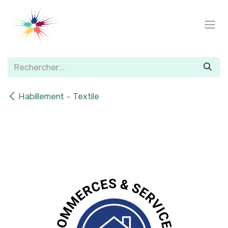
Se rendre au contenu
Habillement - Textile