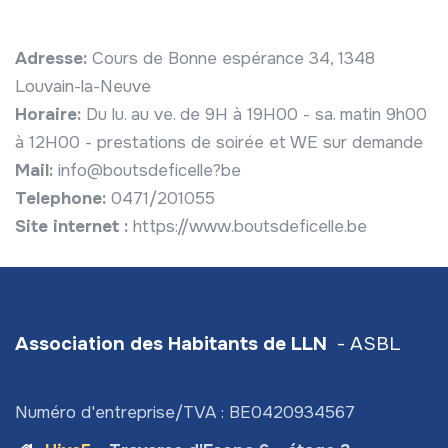
Adresse:
Cours de Bonne espérance 34, 1348
Louvain-la-Neuve
Horaire:
Du lu. au ve. de 9H à 19H00 - sa. matin 9h00
à 12H00 - prestations de soirée et WE sur demande
Mail:
info@boutsdeficelle?be
Telephone:
0471/201055
Site internet :
https://www.boutsdeficelle.be
Association des Habitants de LLN
- ASBL
Numéro d'entreprise/TVA : BE0420934567