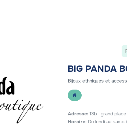
 ?
Nos communications
Vivre à LLN
A vos ag
BIG PANDA 
Bijoux ethniques et access
Adresse:
13b , grand plac
Horaire:
Du lundi au samed