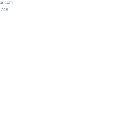
il.com
3746