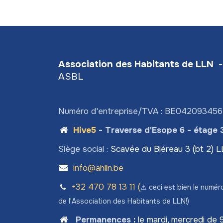
Association des Habitants de LLN
-
ASBL
Numéro d'entreprise/TVA : BE04209345
Hive5
- Traverse d'Esope 6 - étage 
Siège social :
Scavée du Biéreau 3 (bt 2) 
info@ahlln.be
+32 470 78​ 13 11 (
⚠️ ceci est bien le numér
de l'Association des Habitants de LLN!)
Permanences
:
le mardi, mercredi de 