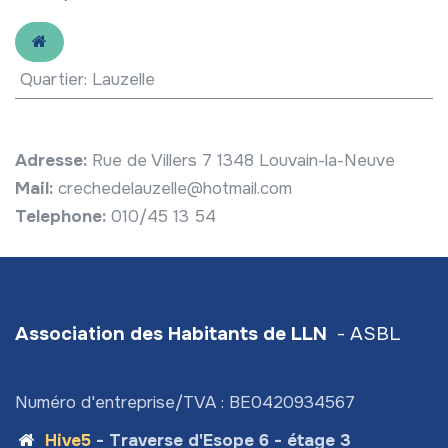
Quartier
:
Lauzelle
Adresse:
Rue de Villers 7 1348 Louvain-la-Neuve
Mail:
crechedelauzelle@hotmail.com
Telephone:
010/45 13 54
Association des Habitants de LLN
- ASBL
Numéro d'entreprise/TVA : BE0420934567
Hive5
- Traverse d'Esope 6 - étage 3