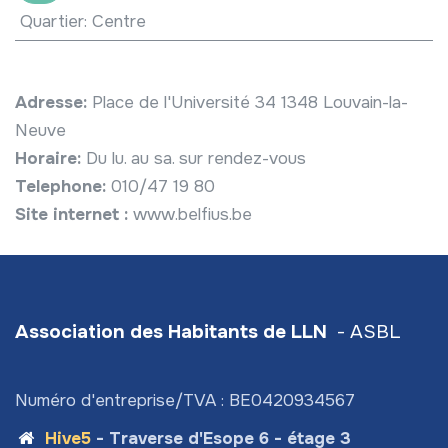
Quartier
:
Centre
Adresse:
Place de l'Université 34 1348 Louvain-la-
Neuve
Horaire:
Du lu. au sa. sur rendez-vous
Telephone:
010/47 19 80
Site internet :
www.belfius.be
Association des Habitants de LLN
- ASBL
Numéro d'entreprise/TVA : BE0420934567
Hive5
- Traverse d'Esope 6 - étage 3