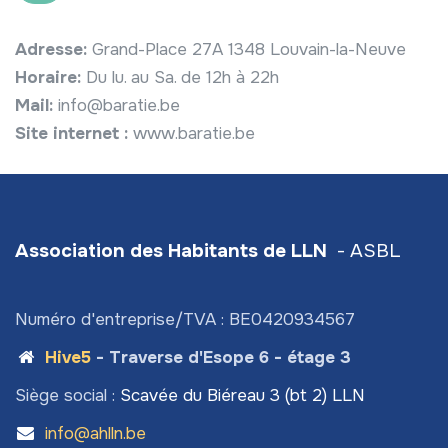
Adresse:
Grand-Place 27A 1348 Louvain-la-Neuve
Horaire:
Du lu. au Sa. de 12h à 22h
Mail:
info@baratie.be
Site internet :
www.baratie.be
Association des Habitants de LLN
- ASBL
Numéro d'entreprise/TVA : BE0420934567
Hive5
- Traverse d'Esope 6 - étage 3
Siège social :
Scavée du Biéreau 3 (bt 2) LLN
info@ahlln.be