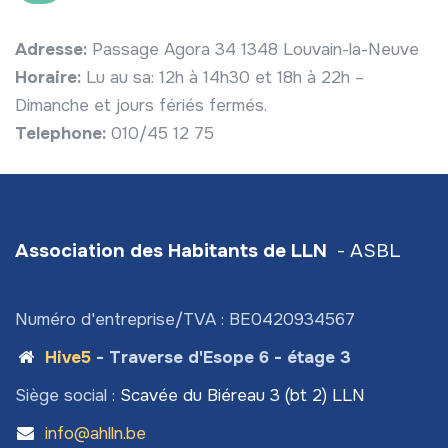
Adresse:
Passage Agora 34 1348 Louvain-la-Neuve
Horaire:
Lu au sa: 12h à 14h30 et 18h à 22h –
Dimanche et jours fériés fermés.
Telephone:
010/45 12 75
Association des Habitants de LLN
- ASBL
Numéro d'entreprise/TVA : BE0420934567
Hive5
- Traverse d'Esope 6 - étage 3
Siège social :
Scavée du Biéreau 3 (bt 2) LLN
info@ahlln.be