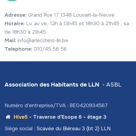
Adresse:
Grand Rue 17 1348 Louvain-la-Neuve
Horaire:
Lu. au ve.: 12h à 13h45 et 18h30 à 21h45 ; sa.
de 18h30 à 21h45
Mail:
info@arlecchino-lln.be
Telephone:
010/45 56 56
Association des Habitants de LLN
- ASBL
Numéro d'entreprise/TVA : BE0420934567
Hive5
- Traverse d'Esope 6 - étage 3
Siège social :
Scavée du Biéreau 3 (bt 2) LLN