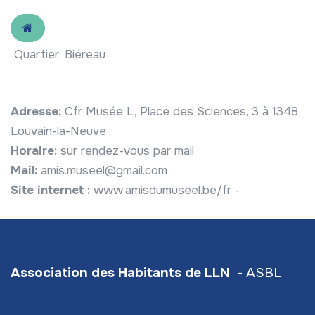
Quartier
:
Biéreau
Adresse:
Cfr Musée L, Place des Sciences, 3 à 1348
Louvain-la-Neuve
Horaire:
sur rendez-vous par mail
Mail:
amis.museel@gmail.com
Site internet :
www.amisdumuseel.be/fr -
Association des Habitants de LLN
- ASBL