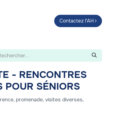
endas
Parcours d'artistes
Contactez l'AH
Guide
TE - RENCONTRES
S POUR SÉNIORS
rence, promenade, visites diverses,