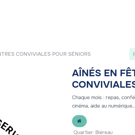
 ?
Nos communications
Vivre à LLN
A vos ag
NTRES CONVIVIALES POUR SÉNIORS
AÎNÉS EN FÊ
CONVIVIALE
Chaque mois : repas, confé
cinéma, aide au numérique...
Quartier
:
Biéreau