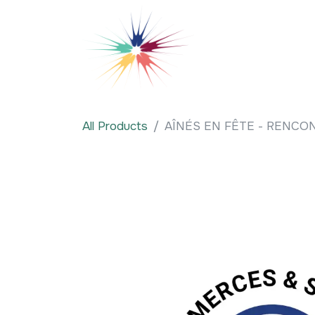
Se rendre au contenu
Qui sommes-nous
All Products
AÎNÉS EN FÊTE - RENCO