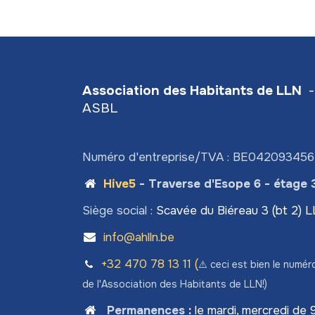
Association des Habitants de LLN
-
ASBL
Numéro d'entreprise/TVA : BE04209345
Hive5
- Traverse d'Esope 6 - étage 
Siège social :
Scavée du Biéreau 3 (bt 2) 
info@ahlln.be
+32 470 78​ 13 11 (
⚠️ ceci est bien le numér
de l'Association des Habitants de LLN!)
Permanences
:
le mardi, mercredi de 