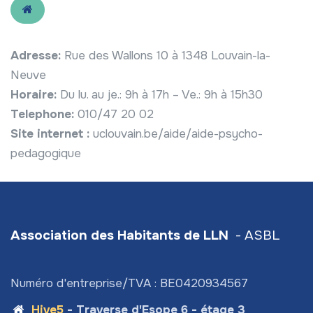
Adresse:
Rue des Wallons 10 à 1348 Louvain-la-
Neuve
Horaire:
Du lu. au je.: 9h à 17h – Ve.: 9h à 15h30
Telephone:
010/47 20 02
Site internet :
uclouvain.be/aide/aide-psycho-
pedagogique
Association des Habitants de LLN
- ASBL
Numéro d'entreprise/TVA : BE0420934567
Hive5
- Traverse d'Esope 6 - étage 3