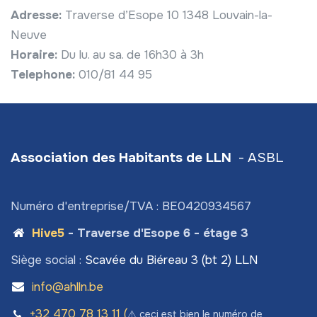
Adresse:
Traverse d’Esope 10 1348 Louvain-la-
Neuve
Horaire:
Du lu. au sa. de 16h30 à 3h
Telephone:
010/81 44 95
Association des Habitants de LLN
- ASBL
Numéro d'entreprise/TVA : BE0420934567
Hive5
- Traverse d'Esope 6 - étage 3
Siège social :
Scavée du Biéreau 3 (bt 2) LLN
info@ahlln.be
+32 470 78​ 13 11 (
⚠️ ceci est bien le numéro de