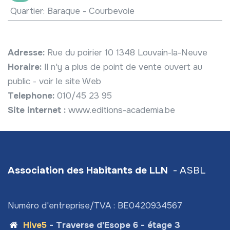
Quartier
:
Baraque - Courbevoie
Adresse:
Rue du poirier 10 1348 Louvain-la-Neuve
Horaire:
Il n'y a plus de point de vente ouvert au
public - voir le site Web
Telephone:
010/45 23 95
Site internet :
www.editions-academia.be
Association des Habitants de LLN
- ASBL
Numéro d'entreprise/TVA : BE0420934567
Hive5
- Traverse d'Esope 6 - étage 3