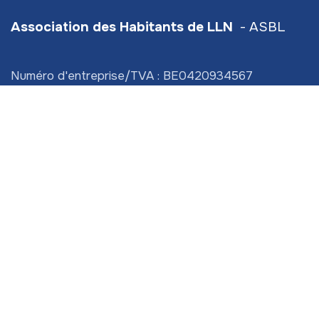
Association des Habitants de LLN
- ASBL
Numéro d'entreprise/TVA : BE0420934567
Hive5
- Traverse d'Esope 6 - étage 3
Siège social :
Scavée du Biéreau 3 (bt 2) LLN
info@ahlln.be
+32 470 78​ 13 11 (
⚠️ ceci est bien le numéro de
l'Association des Habitants de LLN!)
Permanences
:
le mardi, mercredi de 9h à 17h
En Aout : Sur rendez-vous uniquement
Liens utiles