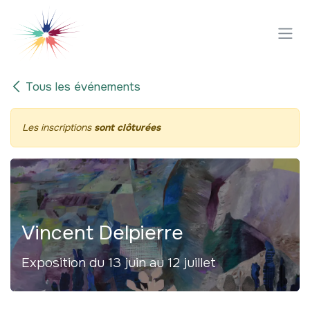
Se rendre au contenu
Tous les événements
Les inscriptions
sont clôturées
Vincent Delpierre
Exposition du 13 juin au 12 juillet