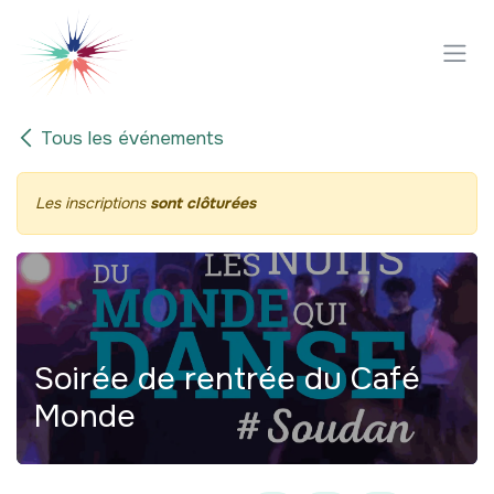
Se rendre au contenu
Tous les événements
Les inscriptions
sont clôturées
Soirée de rentrée du Café
Monde