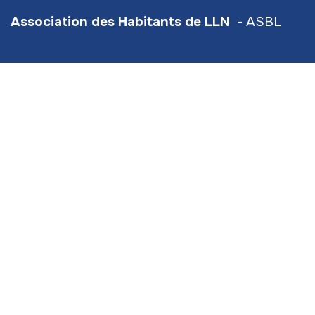
Association des Habitants de LLN
- ASBL
Numéro d'entreprise/TVA : BE0420934567
Hive5
- Traverse d'Esope 6 - étage 3
Siège social :
Scavée du Biéreau 3 (bt 2) LLN
info@ahlln.be
+32 470 78​ 13 11 (
⚠️ ceci est bien le numéro de
l'Association des Habitants de LLN!)
Permanences
:
le mardi, mercredi de 9h à 17h
En Aout : Sur rendez-vous uniquement
Liens utiles