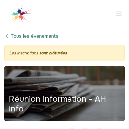
Se rendre au contenu
Tous les événements
Les inscriptions
sont clôturées
Réunion information - AH
info