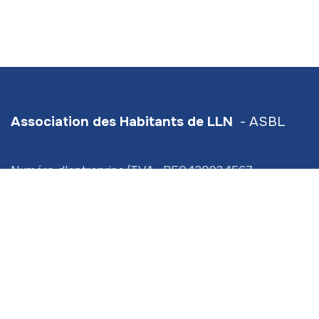
Association des Habitants de LLN
- ASBL
Numéro d'entreprise/TVA : BE0420934567
Hive5
- Traverse d'Esope 6 - étage 3
Siège social :
Scavée du Biéreau 3 (bt 2) LLN
info@ahlln.be
+32 470 78​ 13 11 (
⚠️ ceci est bien le numéro de
l'Association des Habitants de LLN!)