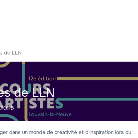
 ?
Nos communications
Vivre à LLN
A vos ag
es de LLN
tes de LLN
 2026
ger dans un monde de créativité et d'inspiration lors du