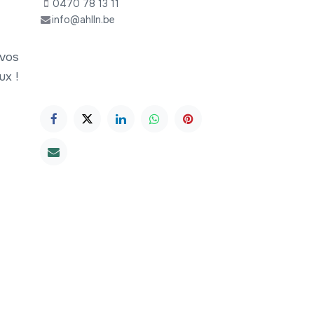
0470 78 13 11
info@ahlln.be
 vos
ux !