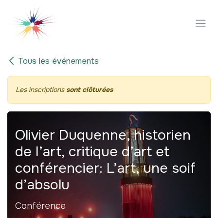
Se rendre au contenu
Tous les événements
Les inscriptions
sont clôturées
Olivier Duquenne, historien
de l’art, critique d’art et
conférencier: L’art, une soif
d’absolu
Conférence