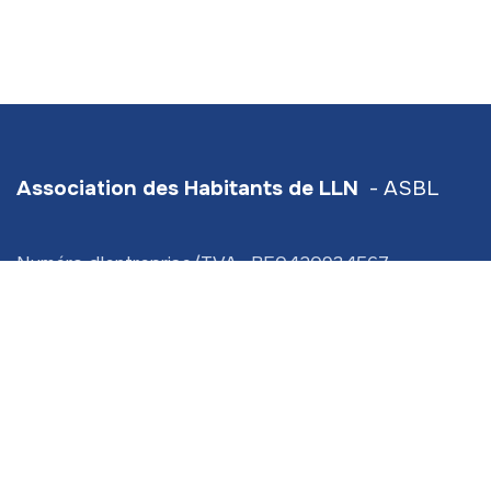
Association des Habitants de LLN
- ASBL
Numéro d'entreprise/TVA : BE0420934567
Hive5
- Traverse d'Esope 6 - étage 3
Siège social :
Scavée du Biéreau 3 (bt 2) LLN
info@ahlln.be
+32 470 78​ 13 11 (
⚠️ ceci est bien le numéro de
l'Association des Habitants de LLN!)