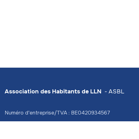
Association des Habitants de LLN
- ASBL
Numéro d'entreprise/TVA : BE0420934567
Hive5
- Traverse d'Esope 6 - étage 3
Siège social :
Scavée du Biéreau 3 (bt 2) LLN