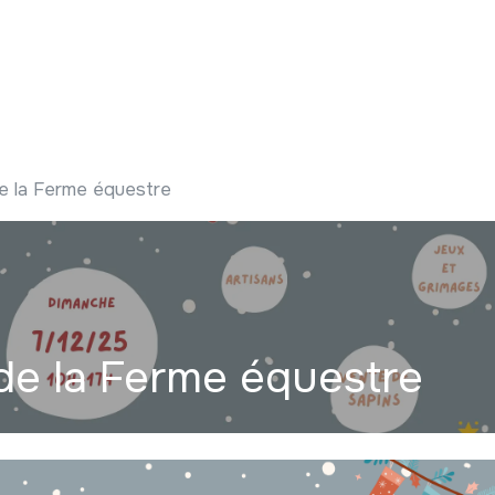
 ?
Nos communications
Vivre à LLN
A vos ag
e la Ferme équestre
de la Ferme équestre