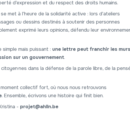
iberté d’expression et du respect des droits humains.
e met à l’heure de la solidarité active : lors d’ateliers
essages ou dessins destinés à soutenir des personnes
lement exprimé leurs opinions, défendu leur environneme
e simple mais puissant :
une lettre peut franchir les mur
ression sur un gouvernement
.
s citoyen·nes dans la défense de la parole libre, de la pens
 moment collectif fort, où nous nous retrouvons
e
. Ensemble, écrivons une histoire qui finit bien.
ristina -
projet@ahlln.be