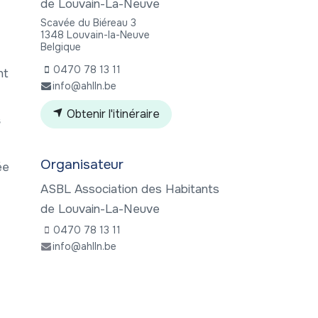
de Louvain-La-Neuve
Scavée du Biéreau 3
1348 Louvain-la-Neuve
Belgique
0470 78 13 11
nt
info@ahlln.be
Obtenir l'itinéraire
s
Organisateur
ée
ASBL Association des Habitants
de Louvain-La-Neuve
0470 78 13 11
info@ahlln.be