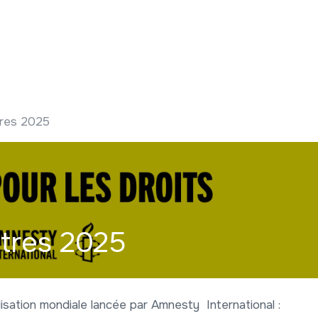
 ?
Nos communications
Vivre à LLN
A vos ag
tres 2025
ttres 2025
isation mondiale lancée par Amnesty International :