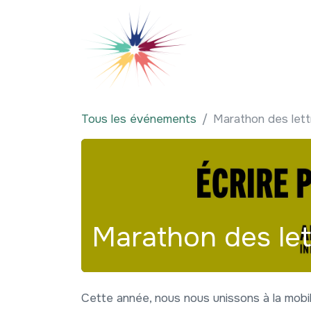
Se rendre au contenu
Qui sommes-nous
Tous les événements
Marathon des let
Marathon des le
Cette année, nous nous unissons à la mobil