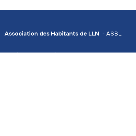
Association des Habitants de LLN
- ASBL
Numéro d'entreprise/TVA : BE0420934567
Hive5
- Traverse d'Esope 6 - étage 3
Siège social :
Scavée du Biéreau 3 (bt 2) LLN
info@ahlln.be
+32 470 78​ 13 11 (
⚠️ ceci est bien le numéro de
l'Association des Habitants de LLN!)
Permanences
:
le mardi, mercredi de 9h à 17h
En Aout : Sur rendez-vous uniquement