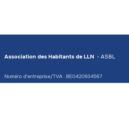
Association des Habitants de LLN
- ASBL
Numéro d'entreprise/TVA : BE0420934567
Hive5
- Traverse d'Esope 6 - étage 3
Siège social :
Scavée du Biéreau 3 (bt 2) LLN
info@ahlln.be
+32 470 78​ 13 11 (
⚠️ ceci est bien le numéro de
l'Association des Habitants de LLN!)