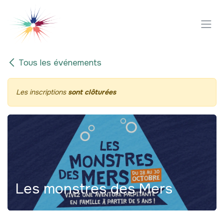
Se rendre au contenu
Tous les événements
Les inscriptions
sont clôturées
Les monstres des Mers