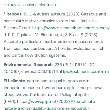
luclouvain-chaleur-electricite
²
Rabbat, C
., … & autres auteurs. (2023). Gaseous and
particulate matter emissions from the … [article –
ScienceDirect].
https://www.sciencedirect.com/science
J. F. P., Dyakov, I. V., Blondeau, J., & Bram, S. (2023).
Accurate particulate matter emission measurements
from biomass combustion: A holistic evaluation of full
and partial flow dilution systems.
Environmental Research
, 236 (Pt 1): 116714. DOI
:10.1016/j.envres.2023.116714.
https://pubmed.ncbi.nlm.ni
EU climate
, nature and air quality goals are in
jeopardy because of wood burning for energy: new
study shows. Partnership for Policy Integrity
(PFPI).
https://www.pfpi.net/2022/11/eu-climate-
nature-and-air-quality-goals-are-in-jeopardy-