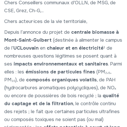
Chers Conseillers communaux d'OLLN, de MSG, de
CSE, Grez, Ch-G,...
Chers acteur·ices de la vie territoriale,
Depuis l’annonce du projet de
centrale biomasse à
Mont-Saint-Guibert
(destinée à alimenter le campus
de l’
UCLouvain
en
chaleur et en électricité
¹​ de
nombreuses questions légitimes se posent quant à
ses
impacts environnementaux et sanitaires
. Parmi
elles : les
émissions de particules fines
(PM₂,₅,
PM₁₀), de
composés organiques volatils
, de PAH
(hydrocarbures aromatiques polycycliques), de NOₓ
ou encore de poussières de bois recyclé ; la
qualité
du captage et de la filtration
, le contrôle continu
des rejets ; le fait que certaines particules ultrafines
ou composés toxiques ne soient pas (ou mal)