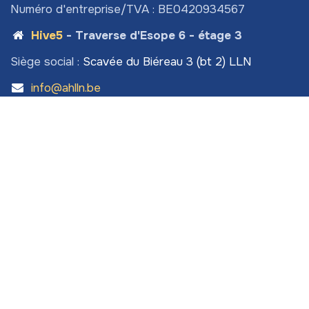
Numéro d'entreprise/TVA : BE0420934567
Hive5
- Traverse d'Esope 6 - étage 3
Siège social :
Scavée du Biéreau 3 (bt 2) LLN
info@ahlln.be
+32 470 78​ 13 11 (
⚠️ ceci est bien le numéro de
l'Association des Habitants de LLN!)
Permanences
:
le mardi, mercredi de 9h à 17h
En Aout : Sur rendez-vous uniquement
Liens utiles
Page d'accueil