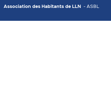
Association des Habitants de LLN
- ASBL
Numéro d'entreprise/TVA : BE0420934567
Hive5
- Traverse d'Esope 6 - étage 3
Siège social :
Scavée du Biéreau 3 (bt 2) LLN
info@ahlln.be
+32 470 78​ 13 11 (
⚠️ ceci est bien le numéro de
l'Association des Habitants de LLN!)
Permanences
:
le mardi, mercredi de 9h à 17h
En Aout : Sur rendez-vous uniquement
Liens utiles