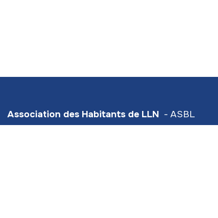
Association des Habitants de LLN
- ASBL
Numéro d'entreprise/TVA : BE0420934567
Hive5
- Traverse d'Esope 6 - étage 3
Siège social :
Scavée du Biéreau 3 (bt 2) LLN
info@ahlln.be