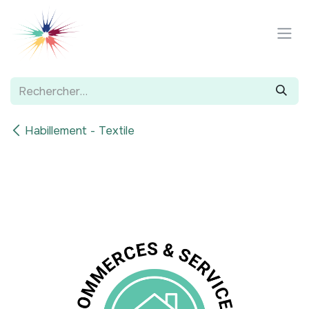
Se rendre au contenu
Habillement - Textile