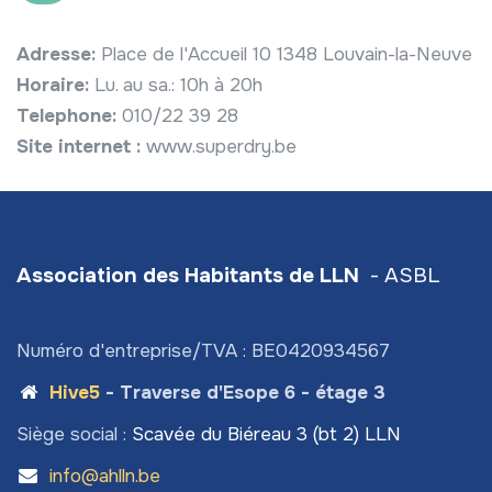
Adresse:
Place de l'Accueil 10 1348 Louvain-la-Neuve
Horaire:
Lu. au sa.: 10h à 20h
Telephone:
010/22 39 28
Site internet :
www.superdry.be
Association des Habitants de LLN
- ASBL
Numéro d'entreprise/TVA : BE0420934567
Hive5
- Traverse d'Esope 6 - étage 3
Siège social :
Scavée du Biéreau 3 (bt 2) LLN
info@ahlln.be